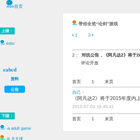
首页
带你全览“论剑”游戏
上级：
1
3
eabc
2：
对抗公告，《阿凡达2》将于2
评论开放
eabcd
资料
首页
1
末页
公告
自己：
《阿凡达2》将于2015年度内
2015-07-01 18:45:41
下级：
首页
1
末页
-a adult game
-b 大大侠