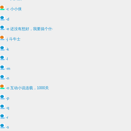
-c 小小侠
-d
-e 还没有想好，我要搞个什么游戏
-j 斗牛士
-k
-l
-m
-n
-o 互动小说连载，1000关
-p
-q
-r
-s