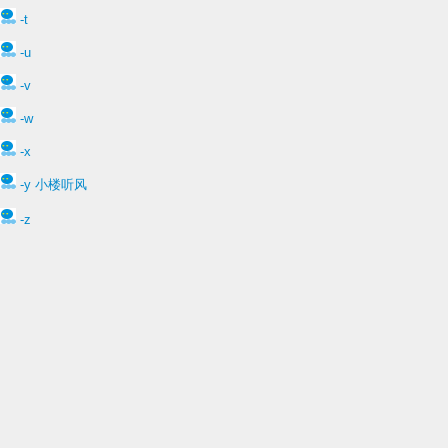
-t
-u
-v
-w
-x
-y 小楼听风
-z