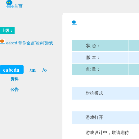
首页
上级：
eabcd 带你全览“论剑”游戏
状 态：
版 本：
eabcdn
/m
/o
能 量：
资料
公告
对抗模式
游戏打开
游戏设计中，敬请期待...