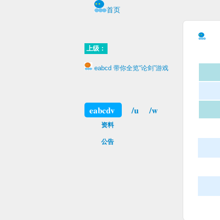
首页
上级：
eabcd 带你全览“论剑”游戏
eabcdv
/u
/w
资料
公告