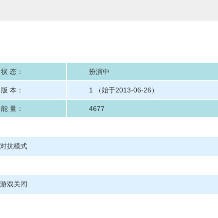
状 态：
扮演中
版 本：
1 （始于2013-06-26）
能 量：
4677
对抗模式
游戏关闭